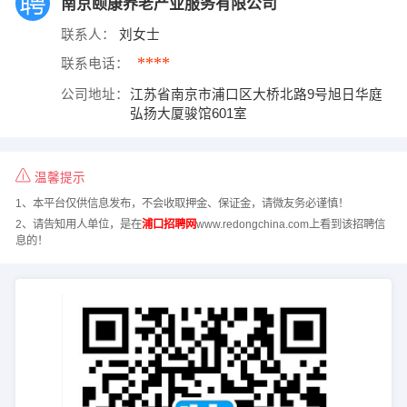
南京颐康养老产业服务有限公司
联系人：
刘女士
****
联系电话：
公司地址：
江苏省南京市浦口区大桥北路9号旭日华庭
弘扬大厦骏馆601室
温馨提示
1、本平台仅供信息发布，不会收取押金、保证金，请微友务必谨慎！
2、请告知用人单位，是在
浦口招聘网
www.redongchina.com上看到该招聘信
息的！